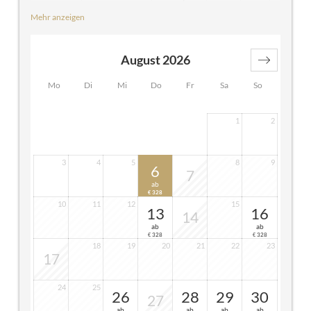
Telefon, Sat-TV, Fön, Safe, Minikühlschrank
Mehr anzeigen
*Bitte beachten Sie, dass sich die Suiten oberhalb unseres
Gastgartens befinden und wir dort im Sommer ca. 4x pro
Woche Live-Musik bis 22.00 Uhr haben.
August 2026
Mo
Di
Mi
Do
Fr
Sa
So
1
2
3
4
5
8
9
6
7
ab
328
€
10
11
12
15
13
16
14
ab
ab
328
328
€
€
18
19
20
21
22
23
17
24
25
26
28
29
30
27
ab
ab
ab
ab